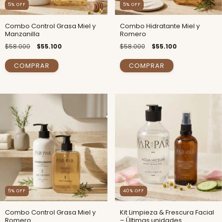
5
% OFF
5
% OFF
Combo Control Grasa Miel y
Combo Hidratante Miel y
Manzanilla
Romero
$58.000
$55.100
$58.000
$55.100
5
% OFF
40
% OFF
Combo Control Grasa Miel y
Kit Limpieza & Frescura Facial
Romero
– Últimas unidades