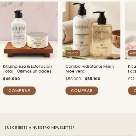
5
% OFF
40
%
Kit Limpieza & Exfoliación
Combo Hidratante Miel y
Kit 
Total – Últimas unidades
Aloe vera
Fac
$49.000
$58.000
$55.100
$72
SUSCRÍBETE A NUESTRO NEWSLETTER