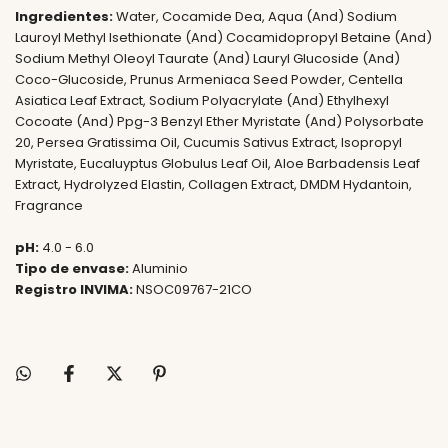
Ingredientes:
Water, Cocamide Dea, Aqua (And) Sodium
Lauroyl Methyl Isethionate (And) Cocamidopropyl Betaine (And)
Sodium Methyl Oleoyl Taurate (And) Lauryl Glucoside (And)
Coco-Glucoside, Prunus Armeniaca Seed Powder, Centella
Asiatica Leaf Extract, Sodium Polyacrylate (And) Ethylhexyl
Cocoate (And) Ppg-3 Benzyl Ether Myristate (And) Polysorbate
20, Persea Gratissima Oil, Cucumis Sativus Extract, Isopropyl
Myristate, Eucaluyptus Globulus Leaf Oil, Aloe Barbadensis Leaf
Extract, Hydrolyzed Elastin, Collagen Extract, DMDM Hydantoin,
Fragrance
pH:
4.0 - 6.0
Tipo de envase:
Aluminio
Registro INVIMA:
NSOC09767-21CO