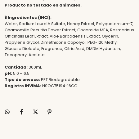
Producto no testado en animales.
🧪
Ingredientes (INCI):
Water, Sodium Laureth Sulfate, Honey Extract, Polyquaternium-7,
Chamomilla Recutita Flower Extract, Cocamide MEA, Rosmarinus
Officinalis Leaf Extract, Aloe Barbadensis Extract, Glycerin,
Propylene Glycol, Dimethicone Copolyol, PEG-120 Methyl
Glucose Dioleate, Fragrance, Citric Acid, DMDM Hydantoin,
Tocopheryl Acetate.
Cantidad:
300mL
pH:
5.0 – 6.5
Tipo de envase:
PET Biodegradable
Registro INVIMA:
NSOC75194-16CO