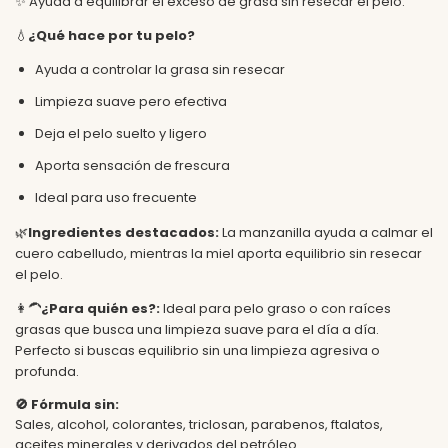
✨ Ayuda a equilibrar el exceso de grasa sin resecar el pelo.
💧
¿Qué hace por tu pelo?
Ayuda a controlar la grasa sin resecar
Limpieza suave pero efectiva
Deja el pelo suelto y ligero
Aporta sensación de frescura
Ideal para uso frecuente
🌿
Ingredientes destacados:
La manzanilla ayuda a calmar el
cuero cabelludo, mientras la miel aporta equilibrio sin resecar
el pelo.
👩‍🦱
¿Para quién es?:
Ideal para pelo graso o con raíces
grasas que busca una limpieza suave para el día a día.
Perfecto si buscas equilibrio sin una limpieza agresiva o
profunda.
🚫
Fórmula sin:
Sales, alcohol, colorantes, triclosan, parabenos, ftalatos,
aceites minerales y derivados del petróleo.