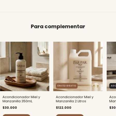
Para complementar
ENVÍO GRATIS
AG
Acondicionador Miel y
Acondicionador Miel y
Aco
Manzanilla 350mL
Manzanilla 2 Litros
Manz
$30.000
$122.000
$30