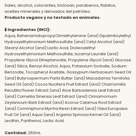
Sales, alcohol, colorantes, triclosan, parabenos, ftalatos,
aceites minerales y derivados del petróleo.
Producto vegano y no testado en animales.
🧪
Ingredientes (INCI):
Aqua, Behenamidopropyl Dimethylamine (and) Dipalmitoylethyl
Hydroxyethylmonium Methosulfate (and) Cetyl Alcohol (and)
Stearyl Alcohol (and) Lactic Acid, Dioleoylethyl
Hydroxyethylmonium Methosulfate, Isoamyl Laurate (and)
Propylene Glycol Diheptanoate, Propylene Glycol (and) Glucose
(and) Silica, Benzyl Alcohol, Aqua, Potassium Sorbate, Sodium
Benzoate, Tocopheryl Acetate, Gossypium Herbaceum Seed Oil
(and) Butyrospermum Parkii Butter (and) Macadamia Ternifolia
Seed Oil (and) Cocos Nucifera Fruit Extract (and) Chamomilla
Recutita Flower Extract (and) Aloe Barbadensis Leaf Extract
(and) Camellia Sinensis Leaf Extract (and) Cinnamomum
Zeylanicum Bark Extract (and) Acorus Calamus Root Extract
(and) Commiphora Myrrha Resin Extract (and) Olea Europaea
Fruit Oil (and) Aqua (and) Argania Spinosa Kernel Oil (and)
Lecithin, Panthenol, Lactic Acid.
Cantidad:
250mL