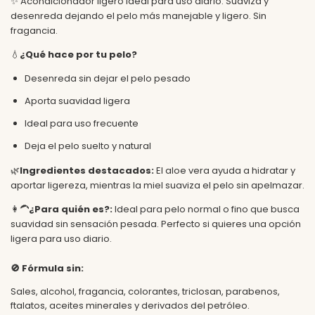
✨ Acondicionador ligero ideal para uso diario. Suaviza y
desenreda dejando el pelo más manejable y ligero. Sin
fragancia.
💧
¿Qué hace por tu pelo?
Desenreda sin dejar el pelo pesado
Aporta suavidad ligera
Ideal para uso frecuente
Deja el pelo suelto y natural
🌿
Ingredientes destacados:
El aloe vera ayuda a hidratar y
aportar ligereza, mientras la miel suaviza el pelo sin apelmazar.
👩‍🦱
¿Para quién es?:
Ideal para pelo normal o fino que busca
suavidad sin sensación pesada.
Perfecto si quieres una opción
ligera para uso diario.
🚫
Fórmula sin:
Sales, alcohol, fragancia, colorantes, triclosan, parabenos,
ftalatos, aceites minerales y derivados del petróleo.