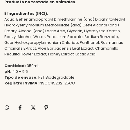
Producto no testado en animales.
🧪
Ingredientes (INCI):
Aqua, Behenamidopropyl Dimethylamine (and) Dipalmitoylethyl
Hydroxyethylmonium Methosulfate (and) Cetyl Alcohol (and)
Stearyl Alcohol (and) Lactic Acid, Glycerin, Hydrolyzed Keratin,
Benzyl Alcohol, Water, Potassium Sorbate, Sodium Benzoate,
Guar Hydroxypropyltrimonium Chloride, Panthenol, Rosmarinus
Officinalis Extract, Aloe Barbadensis Leaf Extract, Chamomilla
Recutita Flower Extract, Honey Extract, Lactic Acid
Cantidad:
350mL
pH:
4.0 – 5.5
Tipo de envase:
PET Biodegradable
Registro INVIMA:
NSOC45232-25CO