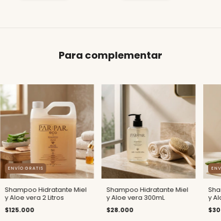
Para complementar
ENVÍO GRATIS
ENV
Shampoo Hidratante Miel
Shampoo Hidratante Miel
Sha
y Aloe vera 2 Litros
y Aloe vera 300mL
y Al
$125.000
$28.000
$30