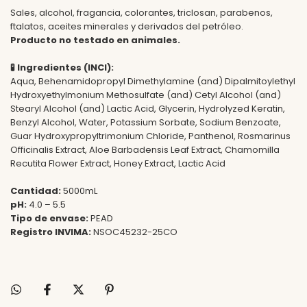
Sales, alcohol, fragancia, colorantes, triclosan, parabenos,
ftalatos, aceites minerales y derivados del petróleo.
Producto no testado en animales.
🧪
Ingredientes (INCI):
Aqua, Behenamidopropyl Dimethylamine (and) Dipalmitoylethyl
Hydroxyethylmonium Methosulfate (and) Cetyl Alcohol (and)
Stearyl Alcohol (and) Lactic Acid, Glycerin, Hydrolyzed Keratin,
Benzyl Alcohol, Water, Potassium Sorbate, Sodium Benzoate,
Guar Hydroxypropyltrimonium Chloride, Panthenol, Rosmarinus
Officinalis Extract, Aloe Barbadensis Leaf Extract, Chamomilla
Recutita Flower Extract, Honey Extract, Lactic Acid
Cantidad:
5000mL
pH:
4.0 – 5.5
Tipo de envase:
PEAD
Registro INVIMA:
NSOC45232-25CO